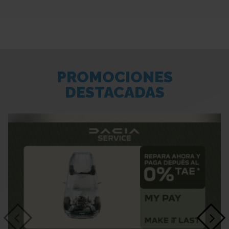
Sistema antibloqueo (ABS)
Distribuidor eléctrónico de frenada (EBD)
Asistente a la conducción: Freno de emergencia
Freno de estacionamiento eléctric. con Freno con
PROMOCIONES
Autohold
DESTACADAS
Asistente a la conducción: Post-Collision-System
Asistente a la conducción: Sistema pre-colisión
Tren de rodaje deportivo
Asistente a la conducción: Asistente de
mantenimiento de carril
Llantas de aleación 7x17 (5x2 radios, Y-Design,
Antracita)
Rueda de repuesto de emergencia