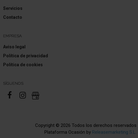
Sistema Start/Stop
Servicios
Filtro partículas-Otto (GPF) (Filtro part. Otto)
Contacto
Doble tubo de escape Sistema de escape
EMPRESA
híbrido-suave 114 kW (Motor 1,0 Ltr. - 114 kW
EcoBoost)
Aviso legal
Política de privacidad
Política de cookies
SÍGUENOS
Copyright © 2026 Todos los derechos reservados
Plataforma Ocasión by
Releasemarketing S.L.