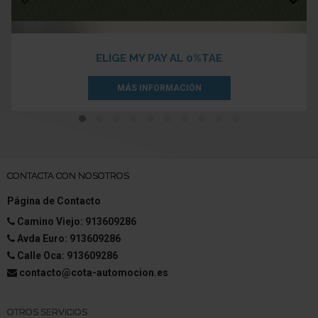
Volante (deportivo/cuero, ST)
Columna de dirección (Volante) regulable altura y
ELIGE MY PAY AL 0%TAE
longitud
MÁS INFORMACIÓN
Volante con Levas
Dirección asistida eléctric.
Regulación antideslizante (ASR)
CONTACTA CON NOSOTROS
Programa electrónico de estabilidad (ESP)
Página de Contacto
Asistente a la conducción: Asistente de subidas
Camino Viejo: 913609286
(Hill-Holder)
Avda Euro: 913609286
Caja de cambios 6-marcha - Modelo: 6MX65
Calle Oca: 913609286
contacto@cota-automocion.es
Reducción polución según norma gases escape
Euro 6d
OTROS SERVICIOS