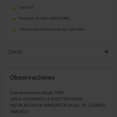
Faro LED
Receptor de radio digital (DAB)
Cámara de marcha atrás con Split View
Serie
Paquete-body-styling
Observaciones
Carrocería: 5 puertas
Rieles de acceso con letrero-modelo
Cota automoción desde 1969.
VEN A VISITARNOS A NUESTRA NUEVA
Retrovisor exterior plegable eléctricamente
INSTALACIÓN EN MARGARITA SALAS 18, LEGANÉS
Retrovisor exterior regulable eléctricamente y
(MADRID).
calefactable