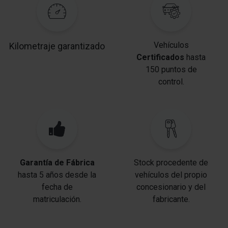
confort
Cierre centralizado con Mando a distancia
Vehículos
Kilometraje garantizado
Sistema-KeyFree
Certificados
hasta
My Key (2. llaves del vehículo programable)
150 puntos de
control.
Dispositivo de alarma para Cinturones de seguridad
delante
Dispositivo de alarma para Cinturones de seguridad
detrás
Intelligent Protection System (IPS)
Garantía de Fábrica
Stock procedente de
Parasol izquierda con Espejo (iluminación)
hasta 5 años desde la
vehículos del propio
fecha de
concesionario y del
Parasol derecha con Espejo (iluminación)
matriculación.
fabricante.
Anclajes Isofix para Asiento para niños