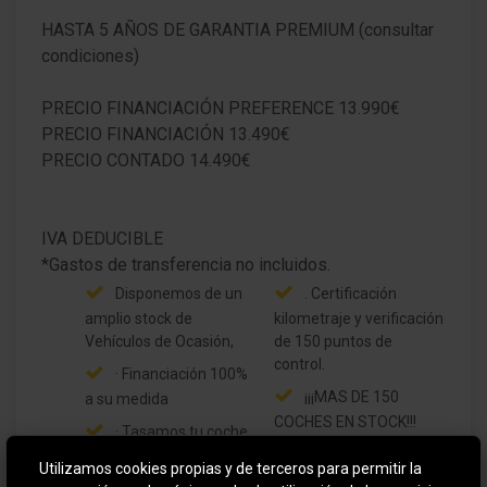
HASTA 5 AÑOS DE GARANTIA PREMIUM (consultar
Intermitente en Retrovisor exterior integrad.
condiciones)
asistente-faro con sensor de día/-de noche
PRECIO FINANCIACIÓN PREFERENCE 13.990€
Faro con fondo oscuro
PRECIO FINANCIACIÓN 13.490€
PRECIO CONTADO 14.490€
Luces antiniebla con luz de giro estática
Luz de día LED
IVA DEDUCIBLE
Limpiaparabrisas con Sensor de lluvia
Disponemos de un
. Certificación
Spoiler del techo color carrocería
amplio stock de
kilometraje y verificación
Vehículos de Ocasión,
de 150 puntos de
FordPass Connect incl. eCall
control.
· Financiación 100%
¡¡¡MAS DE 150
a su medida
Reductor de luz Iluminación de instrumentos
COCHES EN STOCK!!!
· Tasamos tu coche
Ordenador a bordo/ de consumo
¡¡ELIGE EL QUE MÁS
como parte de pago sin
Utilizamos cookies propias y de terceros para permitir la
compromiso.
SE AJUSTE A TUS