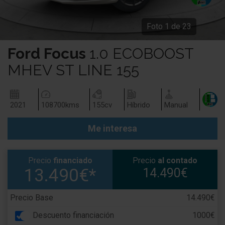
Foto
1
de
23
Ford
Focus
1.0 ECOBOOST
MHEV ST LINE 155
2021
108700
kms
155
cv
Híbrido
Manual
Me interesa
Precio
financiado
Precio
al contado
13.490€*
14.490€
Precio Base
14.490€
Descuento financiación
1000€