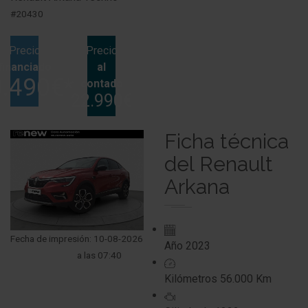
#20430
Precio
Precio
financiado
al
.490€*
contado
22.990€
Ficha técnica
del Renault
Arkana
Fecha de impresión: 10-08-2026
Año
2023
a las 07:40
Kilómetros
56.000 Km