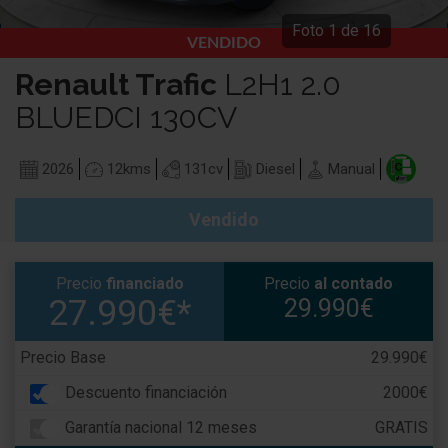
Foto
1
de
16
VENDIDO
Renault
Trafic
L2H1 2.0
BLUEDCI 130CV
2026
12
kms
131
cv
Diesel
Manual
Vendido
Precio
financiado
Precio
al contado
27.990€*
29.990€
Precio Base
29.990€
Descuento financiación
2000€
Garantía nacional 12 meses
GRATIS