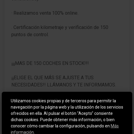
· Realizamos venta 100% online.
. Certificación kilometraje y verificación de 150
puntos de control.
¡¡¡MAS DE 150 COCHES EN STOCK!!!
¡¡ELIGE EL QUE MÁS SE AJUSTE A TUS
NECESIDADES!! LLÁMANOS Y TE INFORMAMOS.
Utilizamos cookies propias y de terceros para permitir la
HORARIO DE ATENCIÓN:
navegación por la página web y la utilización de los servicios
ofrecidos en ella. Al pulsar el botón "Acepto" consiente
dichas cookies. Puede obtener más información, o bien
Lunes a viernes: 9:30-13:30h a 16:30- 20:00h
conocer cómo cambiar la configuración, pulsando en
Más
información
.