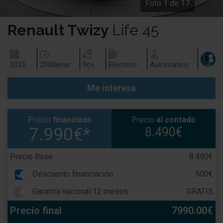
Foto
1
de
17
Renault
Twizy
Life 45
2025
2000
kms
0
cv
Eléctrico
Automático
Me interesa
Precio
financiado
Precio
al contado
7.990€*
8.490€
Precio Base
8.490€
Descuento financiación
500€
Garantía nacional 12 meses
GRATIS
Precio final
7990.00€