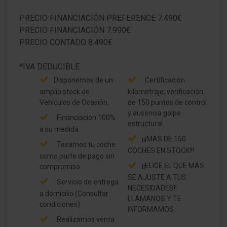
PRECIO FINANCIACIÓN PREFERENCE 7.490€
PRECIO FINANCIACIÓN 7.990€
PRECIO CONTADO 8.490€
Disponemos de un
. Certificación
amplio stock de
kilometraje, verificación
Vehículos de Ocasión,
de 150 puntos de control
y ausencia golpe
· Financiación 100%
estructural.
a su medida
¡¡¡MAS DE 150
· Tasamos tu coche
COCHES EN STOCK!!!
como parte de pago sin
¡¡ELIGE EL QUE MÁS
compromiso.
SE AJUSTE A TUS
· Servicio de entrega
NECESIDADES!!
a domicilio (Consultar
LLÁMANOS Y TE
condiciones).
INFORMAMOS.
· Realizamos venta