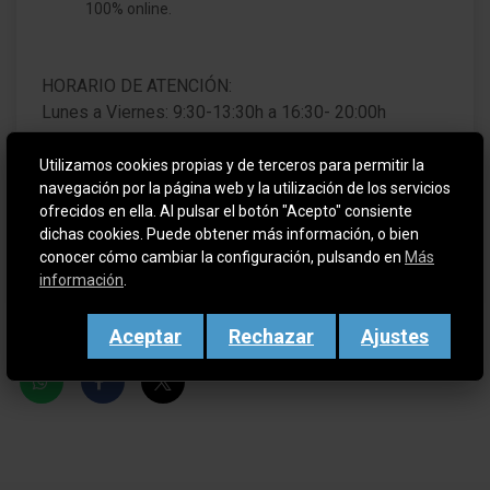
100% online.
HORARIO DE ATENCIÓN:
Lunes a Viernes: 9:30-13:30h a 16:30- 20:00h
Sábados: 9:30-13:30h
Utilizamos cookies propias y de terceros para permitir la
navegación por la página web y la utilización de los servicios
Anuncio informativo no vinculante, sin validez
ofrecidos en ella. Al pulsar el botón "Acepto" consiente
contractual y sujeto a disponibilidad en la concesión.
dichas cookies. Puede obtener más información, o bien
Este anuncio puede contener errores y el precio
conocer cómo cambiar la configuración, pulsando en
Más
indicado puede sufrir variación sin previo aviso.
información
.
Aceptar
Rechazar
Ajustes
Compartir en redes sociales: