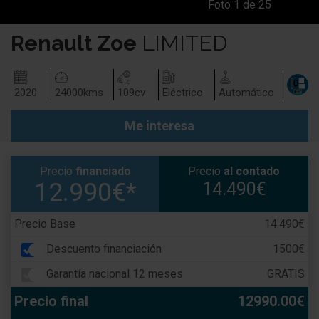
Foto
1
de
25
Renault
Zoe
LIMITED
2020
24000
kms
109
cv
Eléctrico
Automático
Me interesa
Precio
financiado
Precio
al contado
12.990€*
14.490€
Precio Base
14.490€
Descuento financiación
1500€
Garantía nacional 12 meses
GRATIS
Precio final
12990.00€