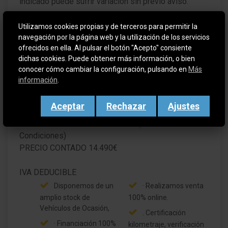
indicado puede sufrir variación sin previo aviso.
Utilizamos cookies propias y de terceros para permitir la
navegación por la página web y la utilización de los servicios
Cota automoción desde 1969.
ofrecidos en ella. Al pulsar el botón "Acepto" consiente
dichas cookies. Puede obtener más información, o bien
VEN A VISITARNOS A NUESTRA NUEVA
conocer cómo cambiar la configuración, pulsando en
Más
INSTALACIÓN EN MARGARITA SALAS 18, LEGANÉS
información
.
(MADRID).
Aceptar
Rechazar
Ajustes
PRECIO FINANCIACIÓN PREFERENCE 12.990€
PRECIO FINANCIACIÓN 12.990€ (Consultar
Condiciones)
PRECIO CONTADO 14.490€
Disponemos de un
· Realizamos venta
amplio stock de
100% online.
Vehículos de Ocasión,
. Certificación
· Financiación 100%
kilometraje, verificación