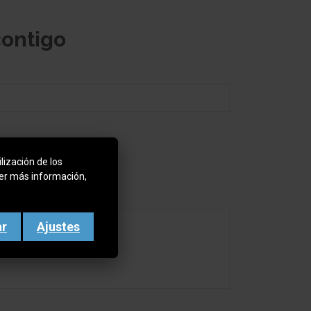
contigo
lización de los
ner más información,
ar
Ajustes